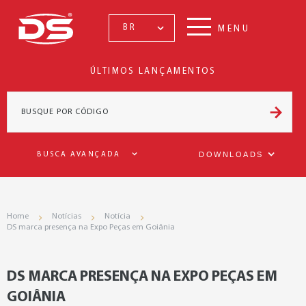
BR
MENU
ÚLTIMOS LANÇAMENTOS
DOWNLOADS
BUSCA AVANÇADA
Home
Notícias
Notícia
DS marca presença na Expo Peças em Goiânia
DS MARCA PRESENÇA NA EXPO PEÇAS EM
GOIÂNIA