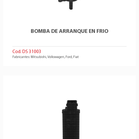
Toyota
Corolla
1.8 4Cil 16v
Toyota
Corolla
2.0 4Cil 16v
Toyota
Etios
1.3 4Cil 16v
Toyota
Etios
1.5 4Cil 16v
BOMBA DE ARRANQUE EN FRIO
Toyota
Hilux SW4
2.7 4Cil 16v
Toyota
Hilux
2.7 4Cil 16v
Cod. DS 31003
Fabricantes: Mitsubishi, Volkswagen, Ford, Fiat