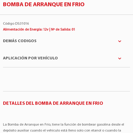
BOMBA DE ARRANQUE EN FRIO
Código DS:31016
Alimentación de Energía: 12v | Nº de Salida: 01
DEMÁS CODIGOS
APLICACIÓN POR VEHÍCULO
DRIFT
:DK84431
DRIFT
:DK85331
Fabricantes
Modelo
Motor
DRIFT
:DK85831
GM
Agile
1.4 4Cil 8v
DRIFT
:DK85931
GM
Astra
1.8 4Cil 8v
DRIFT
:DK85431
GM
Astra
2.0 4Cil 8v
DETALLES DEL BOMBA DE ARRANQUE EN FRIO
EURO
:HS237D12V
GM
Celta
1.0 4Cil 8v
GM
:24583146
GM
Classic
1.0 4Cil 8v
GM
:93353662
La Bomba de Arranque en Frío, tiene la función de bombear gasolina desde el
GM
Cobalt
1.4 4Cil 8v
GM
:93245066
depósito auxiliar cuando el vehículo está lleno solo con etanol o cuando la