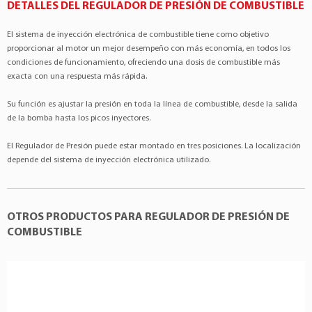
Subaru
Forester
2.5 4Cil 16v
DETALLES DEL REGULADOR DE PRESIÓN DE COMBUSTIBLE
SUBARU
:22670AA251
Subaru
Impreza
2.0 4Cil Boxer 16v
SUBARU
:22670AA252
El sistema de inyección electrónica de combustible tiene como objetivo
Subaru
Impreza
2.5 4Cil Boxer 16v
proporcionar al motor un mejor desempeño con más economía, en todos los
condiciones de funcionamiento, ofreciendo una dosis de combustible más
exacta con una respuesta más rápida.
Su función es ajustar la presión en toda la línea de combustible, desde la salida
de la bomba hasta los picos inyectores.
El Regulador de Presión puede estar montado en tres posiciones. La localización
depende del sistema de inyección electrónica utilizado.
OTROS PRODUCTOS PARA REGULADOR DE PRESIÓN DE
COMBUSTIBLE