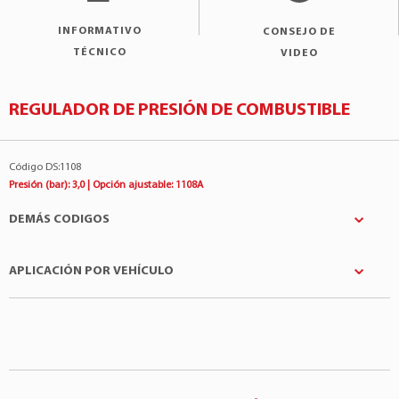
INFORMATIVO
CONSEJO DE
TÉCNICO
VIDEO
REGULADOR DE PRESIÓN DE COMBUSTIBLE
Código DS:1108
Presión (bar): 3,0 | Opción ajustable: 1108A
DEMÁS CODIGOS
APLICACIÓN POR VEHÍCULO
BECK ARNLEY
:1581212
Denso
:1953004210
Fabricantes
Modelo
Motor
SAAB
:32005983
Saab
9-2X
2.5 4Cil 16v
STANDARD MOTOR
:PR402
Subaru
Forester
2.0 4Cil 16v
STANDARD MOTOR
:PR455