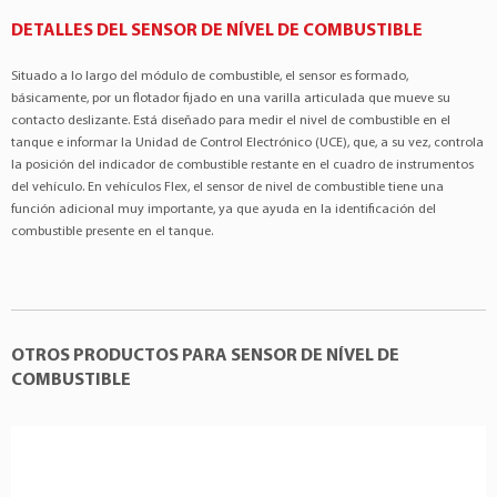
FIAT
:51824538
DETALLES DEL SENSOR DE NÍVEL DE COMBUSTIBLE
INDEBRÁS
:0111720PR
Marelli
:MAM00759
Situado a lo largo del módulo de combustible, el sensor es formado,
TSA
:T010117
básicamente, por un flotador fijado en una varilla articulada que mueve su
contacto deslizante. Está diseñado para medir el nivel de combustible en el
TSA
:T010119
tanque e informar la Unidad de Control Electrónico (UCE), que, a su vez, controla
VP
:8086
la posición del indicador de combustible restante en el cuadro de instrumentos
del vehículo. En vehículos Flex, el sensor de nivel de combustible tiene una
función adicional muy importante, ya que ayuda en la identificación del
combustible presente en el tanque.
OTROS PRODUCTOS PARA SENSOR DE NÍVEL DE
COMBUSTIBLE