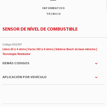
INFORMATIVO
TÉCNICO
SENSOR DE NÍVEL DE COMBUSTIBLE
Código DS:2307
Lleno: 63 ± 4 ohms | Vacío: 363 ± 4 ohms | Sistema: Bosch de base estrecha |
Tecnología: Resistador
DEMÁS CODIGOS
APLICACIÓN POR VEHÍCULO
Bosch
:F000TE111Y
FIAT
:51732645
Fabricantes
Modelo
Motor
FIAT
:51721013
Fiat
Strada
1.4 4Cil 8v
FIAT
:7084631
Fiat
Strada
1.8 4Cil 8v