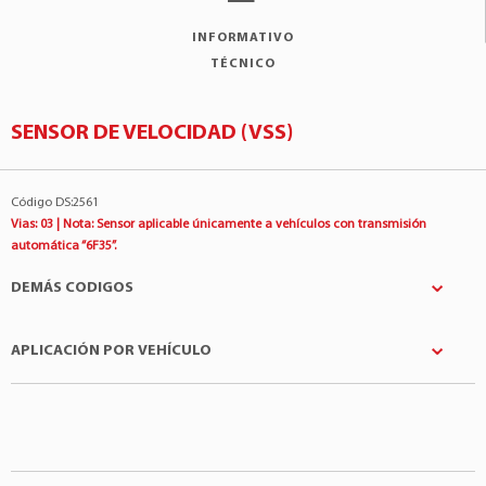
INFORMATIVO
TÉCNICO
SENSOR DE VELOCIDAD (VSS)
Código DS:2561
Vias: 03 | Nota: Sensor aplicable únicamente a vehículos con transmisión
automática “6F35”.
DEMÁS CODIGOS
APLICACIÓN POR VEHÍCULO
FORD
:DL8Z7M101A
MAXAUTO
:010094
Fabricantes
Modelo
Motor
Ford
Ecosport
1.5 3Cil 12v
Ford
Ecosport
1.6 4Cil 16v