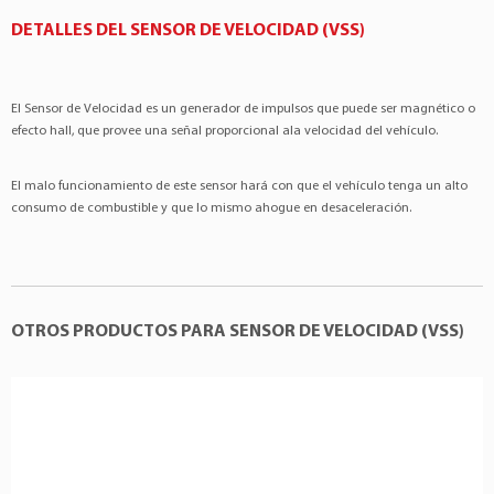
Ford
Ecosport
2.0 4Cil 16v
DETALLES DEL SENSOR DE VELOCIDAD (VSS)
Ford
Fusion
2.0 4Cil 16v
Ford
Fusion
2.0 4Cil 16v
El Sensor de Velocidad es un generador de impulsos que puede ser magnético o
Ford
Fusion
2.5 4Cil 16v
efecto hall, que provee una señal proporcional ala velocidad del vehículo.
Ford
Fusion
2.5 4Cil 16v
Ford
Fusion
3.0 6Cil 24v
El malo funcionamiento de este sensor hará con que el vehículo tenga un alto
consumo de combustible y que lo mismo ahogue en desaceleración.
Ford
Ka
1.0 3Cil 12v
Ford
Ka
1.5 3Cil 12v
OTROS PRODUCTOS PARA SENSOR DE VELOCIDAD (VSS)