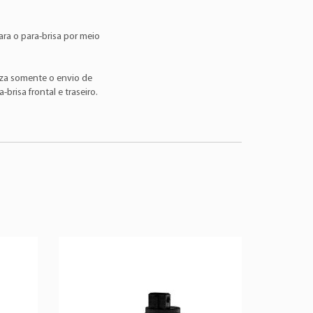
1.4 4Cil 16v
Gasolina
96 >
1.6 4Cil 8v
Flex
04 > 12
ra o para-brisa por meio
1.0 4Cil 12v
Flex
14 > 16
iza somente o envio de
1.0 4Cil 8v
Gasolina
00 >
-brisa frontal e traseiro.
1.0 4Cil 8v
Gasolina
97 >
1.0 4Cil 8v
Flex
08 > 13
1.3 4Cil 8v
Gasolina
97 >
1.5 4Cil 16v
Flex
14 > 16
1.6 4Cil 8v
Gasolina
01 >
1.6 4Cil 8v
Flex
08 > 13