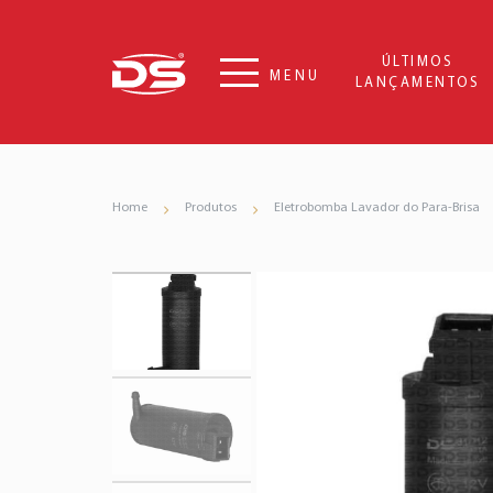
ÚLTIMOS
MENU
LANÇAMENTOS
Home
Produtos
Eletrobomba Lavador do Para-Brisa