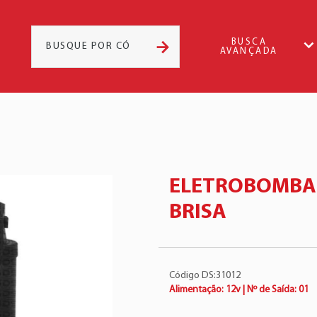
BUSCA
AVANÇADA
ELETROBOMBA 
BRISA
Código DS:31012
Alimentação: 12v | Nº de Saída: 01