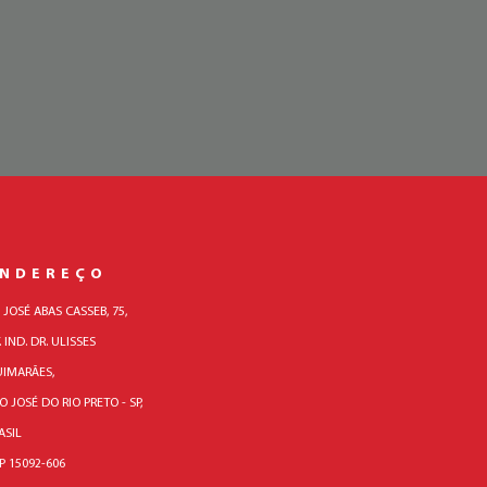
ENDEREÇO
. JOSÉ ABAS CASSEB, 75,
. IND. DR. ULISSES
IMARÃES,
O JOSÉ DO RIO PRETO - SP,
ASIL
P 15092-606