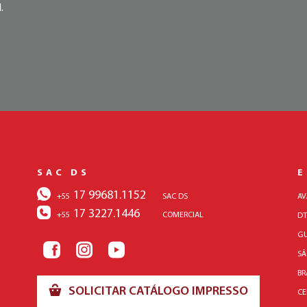
.
SAC DS
17 99681.1152
+55
SAC DS
AV
17 3227.1446
+55
COMERCIAL
DT
GU
SÃ
BR
SOLICITAR CATÁLOGO IMPRESSO
CE