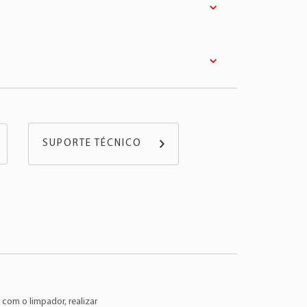
lo
Motor
Combustível
Ano
r
1.3 4Cil 8v
Gasolina
97 >
SUPORTE TÉCNICO
r
1.4 4Cil 16v
Gasolina
97 >
r
1.6 4Cil 8v
Gasolina
99 >
r
1.6 4Cil 8v
Flex
07 > 13
1.0 4Cil 8v
Gasolina
96 >
1.0 4Cil 8v
Flex
06 > 12
1.0 4Cil 8v
Gasolina
99 >
1.3 4Cil 8v
Gasolina
95 >
com o limpador, realizar