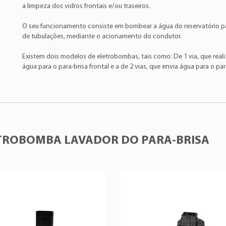
Ford
Fiesta
MEAT & DORIA
:20135
a limpeza dos vidros frontais e/ou traseiros.
TSA
:857019A
Ford
Fiesta
O seu funcionamento consiste em bombear a água do reservatório pa
VDO
:246001857R
de tubulações, mediante o acionamento do condutor.
Ford
Ka
VETOR
:BG12C
Existem dois modelos de eletrobombas, tais como: De 1 via, que real
Ford
Ka
VOLVO
:9169611
água para o para-brisa frontal e a de 2 vias, que envia água para o para
Ford
Ka
Ford
Ka
Ford
Ka
Ford
Ka
TROBOMBA LAVADOR DO PARA-BRISA
Ford
Ka
Ford
Ka