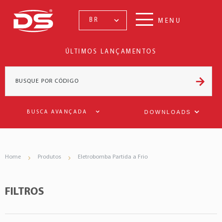
BR
MENU
ÚLTIMOS LANÇAMENTOS
DOWNLOADS
BUSCA AVANÇADA
Home
Produtos
Eletrobomba Partida a Frio
FILTROS