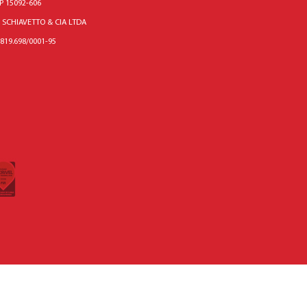
P 15092-606
 SCHIAVETTO & CIA LTDA
.819.698/0001-95