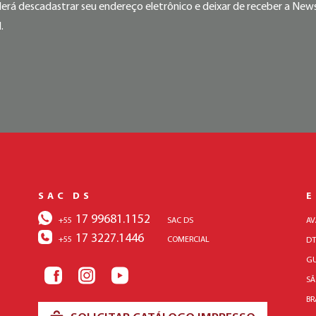
rá descadastrar seu endereço eletrônico e deixar de receber a Newsl
.
SAC DS
17 99681.1152
+55
SAC DS
AV
17 3227.1446
+55
COMERCIAL
DT
GU
SÃ
BR