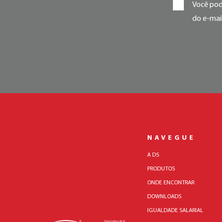
Você pode
do e-mail
NAVEGUE
A DS
PRODUTOS
ONDE ENCONTRAR
DOWNLOADS
IGUALDADE SALARIAL