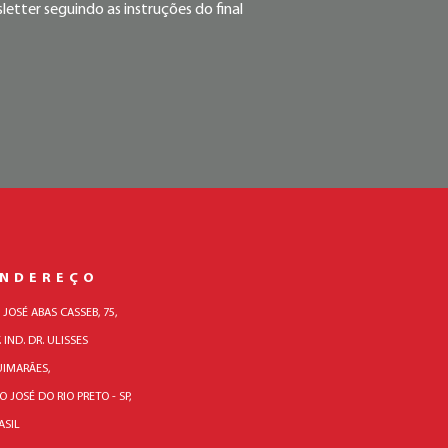
etter seguindo as instruções do final
ENDEREÇO
. JOSÉ ABAS CASSEB, 75,
. IND. DR. ULISSES
IMARÃES,
O JOSÉ DO RIO PRETO - SP,
ASIL