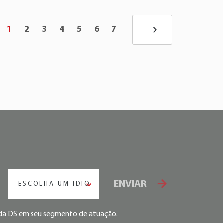
1
2
3
4
5
6
7
ENVIAR
ESCOLHA UM IDIOMA
s da DS em seu segmento de atuação.