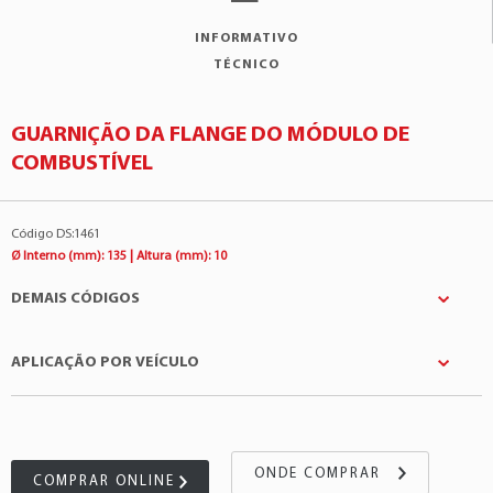
INFORMATIVO
TÉCNICO
GUARNIÇÃO DA FLANGE DO MÓDULO DE
COMBUSTÍVEL
Código DS:1461
Ø Interno (mm): 135 | Altura (mm): 10
DEMAIS CÓDIGOS
APLICAÇÃO POR VEÍCULO
ASSVE
:AVG0012
Bosch
:0580314087
Montadora
Modelo
Motor
DSC
:2089
GM
Astra
2.0 4Cil 8v
GM
:93360898
ONDE COMPRAR
COMPRAR ONLINE