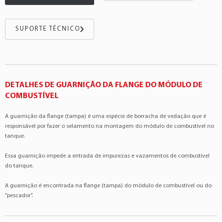
GM
Corsa
1.4 4Cil 8v
GM
:93381845
GM
Corsa
1.8 4Cil 8v
GM
:13237941
GM
Meriva
1.4 4Cil 8v
SUPORTE TÉCNICO
GM
:93314932
GM
Meriva
1.4 4Cil 8v
GM
Meriva
1.8 4Cil 16v
GM
Meriva
1.8 4Cil 8v
GM
Montana
1.4 4Cil 8v
DETALHES DE GUARNIÇÃO DA FLANGE DO MÓDULO DE
COMBUSTÍVEL
GM
Montana
1.8 4Cil 8v
GM
Vectra
2.0 4Cil 8v
A guarnição da flange (tampa) é uma espécie de borracha de vedação que é
GM
Vectra
2.4 4Cil 16v
responsável por fazer o selamento na montagem do módulo de combustível no
tanque.
Essa guarnição impede a entrada de impurezas e vazamentos de combustível
do tanque.
A guarnição é encontrada na flange (tampa) do módulo de combustível ou do
“pescador”.