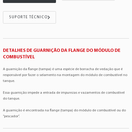
Alfa Romeo
156
2.5 V6 24v
Bosch
:0580314381
Alfa Romeo
166
3.0 V6 24v
Bosch
:0580314390
Fiat
Bravo
1.4 4Cil 16v
SUPORTE TÉCNICO
Bosch
:0580314389
Fiat
Bravo
1.8 4Cil 16v
Bosch
:0580314371
Fiat
Doblò
1.3 4Cil 16v
Bosch
:0580314370
Fiat
Doblò
1.4 4Cil 8v
Bosch
:0580314355
Fiat
Doblò
1.6 4Cil 16v
DETALHES DE GUARNIÇÃO DA FLANGE DO MÓDULO DE
Bosch
:0580314354
COMBUSTÍVEL
Fiat
Doblò
1.8 4Cil 16v
Bosch
:0580314261
Fiat
Doblò
1.8 4Cil 8v
Bosch
:F000TE0141
A guarnição da flange (tampa) é uma espécie de borracha de vedação que é
Fiat
Doblò
1.8 4Cil 8v
responsável por fazer o selamento na montagem do módulo de combustível no
Bosch
:F000TE0138
tanque.
Fiat
Linea
1.4 4Cil 16v
Bosch
:51808530
Fiat
Linea
1.9 4Cil 16v
Essa guarnição impede a entrada de impurezas e vazamentos de combustível
Bosch
:F000TE0139
do tanque.
Fiat
Punto
1.3 4Cil 16v
Bosch
:F000TE0140
Fiat
Punto
1.4 4Cil 16v
DSC
:2083
A guarnição é encontrada na flange (tampa) do módulo de combustível ou do
Fiat
Punto
1.4 4Cil 8v
“pescador”.
FIAT
:51824792
Fiat
Punto
1.6 4Cil 16v
FIAT
:51808529