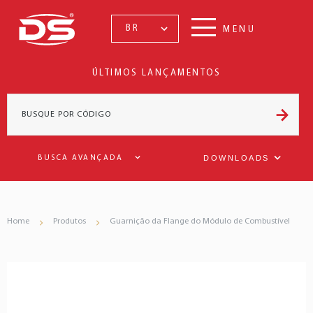
BR
MENU
ÚLTIMOS LANÇAMENTOS
DOWNLOADS
BUSCA AVANÇADA
Home
Produtos
Guarnição da Flange do Módulo de Combustível