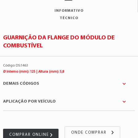
INFORMATIVO
TÉCNICO
GUARNIÇÃO DA FLANGE DO MÓDULO DE
COMBUSTÍVEL
Código DS:1463
Ø Interno (mm): 125 | Altura (mm): 5,8
DEMAIS CÓDIGOS
APLICAÇÃO POR VEÍCULO
ALFA ROMEO
:46523406
ASSVE
:AVG0020
Montadora
Modelo
Motor
Bosch
:0580314260
Alfa Romeo
147
2.0 4Cil 16v
Bosch
:0580314382
ONDE COMPRAR
COMPRAR ONLINE