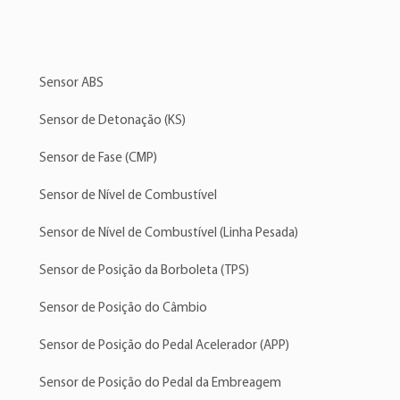
PEUGEOT
:1525LR
Peugeot
407
PEUGEOT
:1610036380
Peugeot
408
Peugeot
408
Sensor ABS
Peugeot
408
Peugeot
508
Sensor de Detonação (KS)
Peugeot
Partn
Sensor de Fase (CMP)
Peugeot
RCZ
Sensor de Nível de Combustível
Sensor de Nível de Combustível (Linha Pesada)
Sensor de Posição da Borboleta (TPS)
Sensor de Posição do Câmbio
Sensor de Posição do Pedal Acelerador (APP)
Sensor de Posição do Pedal da Embreagem