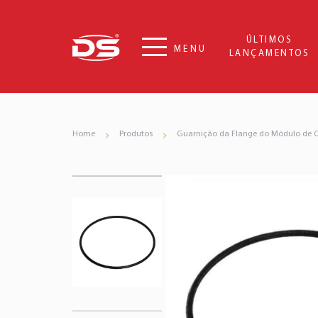
ÚLTIMOS
MENU
LANÇAMENTOS
Home
Produtos
Guarnição da Flange do Módulo de 