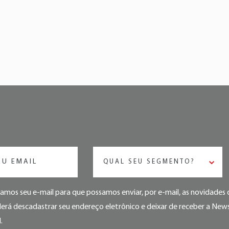
QUAL SEU SEGMENTO?
mos seu e-mail para que possamos enviar, por e-mail, as novidade
rá descadastrar seu endereço eletrônico e deixar de receber a Newsl
.