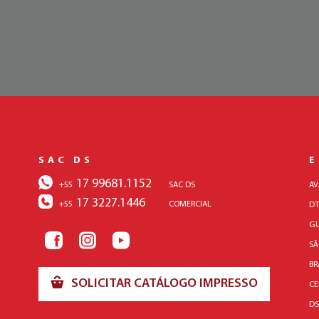
SAC DS
17 99681.1152
+55
SAC DS
AV
17 3227.1446
+55
COMERCIAL
DT
GU
SÃ
BR
SOLICITAR CATÁLOGO IMPRESSO
CE
DS