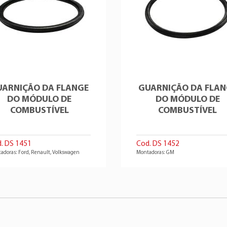
CITROËN
:153153
Peugeot
207
DSC
:2088
Peugeot
207
DSC
:5018
Peugeot
208
PEUGEOT
:153129
Peugeot
208
PEUGEOT
:9805099680
Peugeot
208
PEUGEOT
:9824657680
Peugeot
208
UARNIÇÃO DA FLANGE
GUARNIÇÃO DA FLAN
PEUGEOT
:9816526380
Peugeot
3008
DO MÓDULO DE
DO MÓDULO DE
PEUGEOT
:153153
COMBUSTÍVEL
COMBUSTÍVEL
Peugeot
307
PEUGEOT
:153141
Peugeot
307
PEUGEOT
:9805311880
Peugeot
307
. DS 1451
Cod. DS 1452
PEUGEOT
:9800016780
Peugeot
307
adoras: Ford, Renault, Volkswagen
Montadoras: GM
PEUGEOT
:9801249480
Peugeot
307
PEUGEOT
:9639763480
Peugeot
308
PEUGEOT
:9661690580
Peugeot
308
PEUGEOT
:1525HA
Peugeot
406
PEUGEOT
:9658347280
Peugeot
406