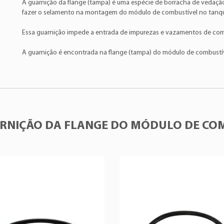
A guarnição da flange (tampa) é uma espécie de borracha de vedaçã
Bosch
:0580314468
Citroën
C4 Ca
fazer o selamento na montagem do módulo de combustível no tanq
Bosch
:0580314525
Citroën
C4 Lo
Essa guarnição impede a entrada de impurezas e vazamentos de com
Bosch
:0580314599
Citroën
C4 Lo
CITROËN
:9639763480
A guarnição é encontrada na flange (tampa) do módulo de combustív
Citroën
C4 Lo
CITROËN
:1525HA
Citroën
C4 Pi
CITROËN
:9658347280
Citroën
C4 Pi
CITROËN
:9816526380
Citroën
C5
CITROËN
:9824657680
Citroën
C5
CITROËN
:9805099680
Citroën
C6
RNIÇÃO DA FLANGE DO MÓDULO DE CO
CITROËN
:9805311880
Citroën
C8
CITROËN
:153141
Citroën
DS5
CITROËN
:9801249480
Citroën
Evasi
CITROËN
:153129
Citroën
Jump
CITROËN
:9800016780
Citroën
Jump
CITROËN
:1525LR
Peugeot
2008
CITROËN
:9661690580
Peugeot
207