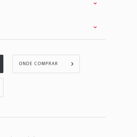
lo
Motor
Combustível
Ano
ss
1.6 4Cil 16v
Flex
11 >
ONDE COMPRAR
ngo
1.6 4Cil 16v
Gasolina
05 > 07
casso
1.5 4Cil 8v
Flex
11 >
casso
1.6 4Cil 16v
Flex
11 >
1.4 4Cil 8v
Flex
05 > 12
1.4 4Cil 8v
Gasolina
03 >
1.5 4Cil 8v
Flex
13 >
1.6 4Cil 16v
Flex
05 >
1.6 4Cil 16v
Gasolina
03 >
ctus
1.6 4Cil 16v
Flex
18 >