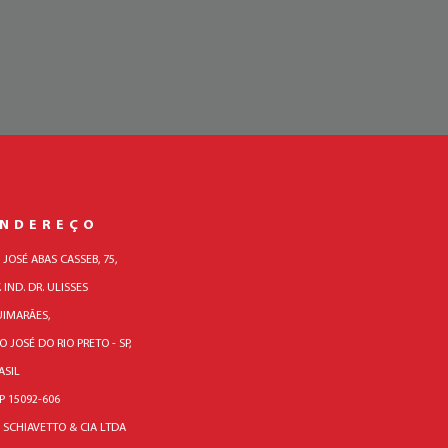
ENDEREÇO
. JOSÉ ABAS CASSEB, 75,
. IND. DR. ULISSES
IMARÃES,
O JOSÉ DO RIO PRETO - SP,
ASIL
P 15092-606
 SCHIAVETTO & CIA LTDA