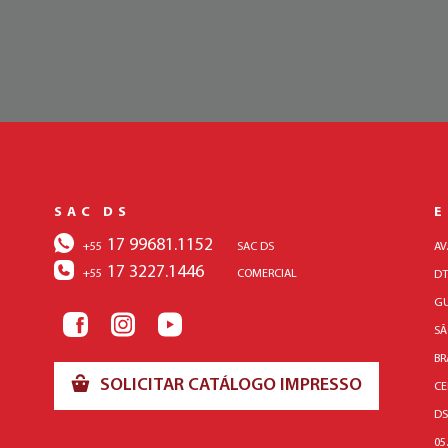
SAC DS
17 99681.1152
+55
SAC DS
AV
17 3227.1446
+55
COMERCIAL
DT
GU
SÃ
BR
SOLICITAR CATÁLOGO IMPRESSO
CE
DS
05