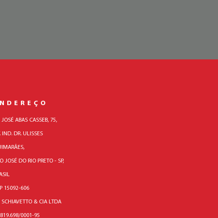
ENDEREÇO
. JOSÉ ABAS CASSEB, 75,
. IND. DR. ULISSES
IMARÃES,
O JOSÉ DO RIO PRETO - SP,
ASIL
P 15092-606
 SCHIAVETTO & CIA LTDA
.819.698/0001-95