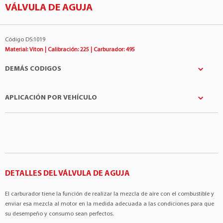
VÁLVULA DE AGUJA
Código DS:1019
Material: Viton | Calibración: 225 | Carburador: 495
DEMÁS CODIGOS
APLICACIÓN POR VEHÍCULO
Weber
:488522
Fabricantes
Modelo
Motor
Fiat
Uno
1500
DETALLES DEL VÁLVULA DE AGUJA
El carburador tiene la función de realizar la mezcla de aire con el combustible y
enviar esa mezcla al motor en la medida adecuada a las condiciones para que
su desempeño y consumo sean perfectos.