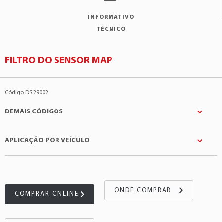
INFORMATIVO
TÉCNICO
FILTRO DO SENSOR MAP
Código DS:29002
DEMAIS CÓDIGOS
APLICAÇÃO POR VEÍCULO
Toyota
:9091711044
Wega
:JFC287
Montadora
Modelo
Motor
Toyota
Hilux SW4
2.8 4Cil 16v
ONDE COMPRAR
COMPRAR ONLINE
Toyota
Hilux SW4
3.0 4Cil 16v
Toyota
Hilux
2.5 4Cil 16v