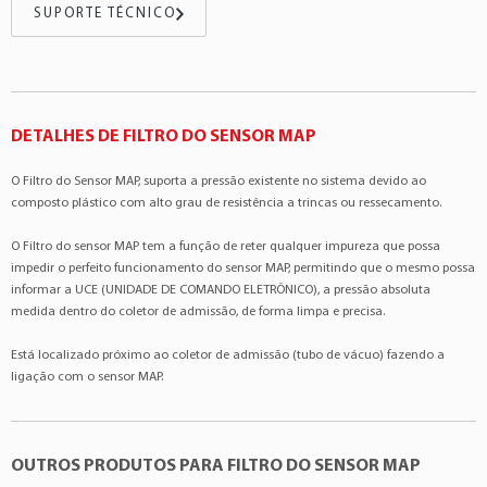
Toyota
Hilux
2.8 4Cil 16v
SUPORTE TÉCNICO
Toyota
Hilux
3.0 4Cil 16v
DETALHES DE FILTRO DO SENSOR MAP
O Filtro do Sensor MAP, suporta a pressão existente no sistema devido ao
composto plástico com alto grau de resistência a trincas ou ressecamento.
O Filtro do sensor MAP tem a função de reter qualquer impureza que possa
impedir o perfeito funcionamento do sensor MAP, permitindo que o mesmo possa
informar a UCE (UNIDADE DE COMANDO ELETRÔNICO), a pressão absoluta
medida dentro do coletor de admissão, de forma limpa e precisa.
Está localizado próximo ao coletor de admissão (tubo de vácuo) fazendo a
ligação com o sensor MAP.
OUTROS PRODUTOS PARA FILTRO DO SENSOR MAP