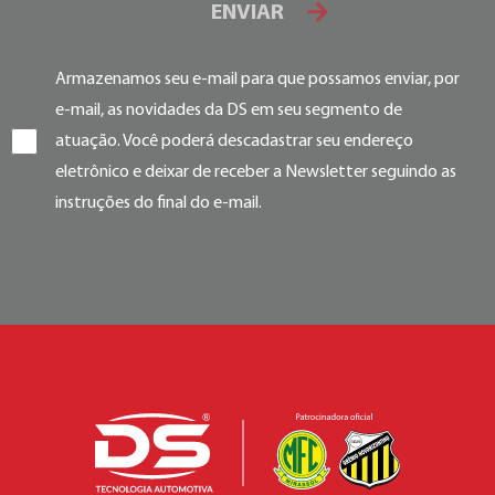
ENVIAR
Armazenamos seu e-mail para que possamos enviar, por
e-mail, as novidades da DS em seu segmento de
atuação. Você poderá descadastrar seu endereço
eletrônico e deixar de receber a Newsletter seguindo as
instruções do final do e-mail.