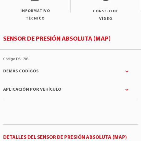
INFORMATIVO
CONSEJO DE
TÉCNICO
VIDEO
SENSOR DE PRESIÓN ABSOLUTA (MAP)
Código DS:1703
DEMÁS CODIGOS
APLICACIÓN POR VEHÍCULO
ALFA ROMEO
:7084986
ALFA ROMEO
:71732447
Fabricantes
Modelo
Motor
ALFA ROMEO
:77364869
Citroën
C3
1.0 3Cil 6v
ALFA ROMEO
:465335180
Dodge
Forza
1.4 4Cil 8v
ALFA ROMEO
:70114218
Dodge
Ram 700
1.6 4Cil 16v
DETALLES DEL SENSOR DE PRESIÓN ABSOLUTA (MAP)
ALFA ROMEO
:55219296