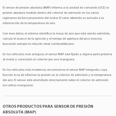
Dodge
Vision
1.6 4Cil 16v
ALFA ROMEO
:55209037
El sensor de presión absoluta (MAP) informa a la unidad de comando (UCE) la
Fiat
500
1.4 4Cil 8v
ALFA ROMEO
:46553045
presión absoluta medida dentro del colector de admisión en los varios
Fiat
Argo
1.0 3Cil 6v
regímenes de funcionamiento del motor. El valor obtenido es sumado a la
ALFA ROMEO
:46533518
información de la temperatura de aire.
Fiat
Argo
1.3 4Cil 8v
ALFA ROMEO
:77364145
Fiat
Argo
1.8 4Cil 16v
Con esos datos, el sistema identifica la masa de aire que está siendo admitida,
Bosch
:0261230245
calcula el avance de la ignición y el tiempo de apertura del pico inyector,
Fiat
Brava
1.8 4Cil 16v
Bosch
:0261230268
buscando siempre la relación ideal combustible/aire.
Fiat
Bravo
1.8 4Cil 16v
Bosch
:0261230174
Fiat
Cronos
1.3 4Cil 8v
En los vehículos más antiguos, el sensor MAP está fijado a alguna parte próxima
Bosch
:0261230030
al motor y conectado al colector por una manguera.
Fiat
Cronos
1.8 4Cil 16v
Bosch
:0261230370
Fiat
Doblò
1.3 4Cil 16v
En los vehículos más modernos, encontramos el sensor MAP integrado, cuya
Bosch
:0261230443
función es la de informar la presión en el colector de admisión y la temperatura
Fiat
Doblò
1.4 4Cil 8v
CHERY
:S213614021
del aire. El sensor está atornillado directamente sobre el colector de admisión
Fiat
Doblò
1.8 4Cil 16v
CHRYSLER
:2411082
(no utiliza manguera).
Fiat
Doblò
1.8 4Cil 8v
CHRYSLER
:68143574AA
Fiat
Fiorino
1.0 4Cil 8v
CHRYSLER
:K68143574AA
Fiat
Fiorino
1.3 4Cil 8v
OTROS PRODUCTOS PARA SENSOR DE PRESIÓN
CITROËN
:1681137380
ABSOLUTA (MAP)
Fiat
Fiorino
1.3 4Cil 8v
DPL
:888030