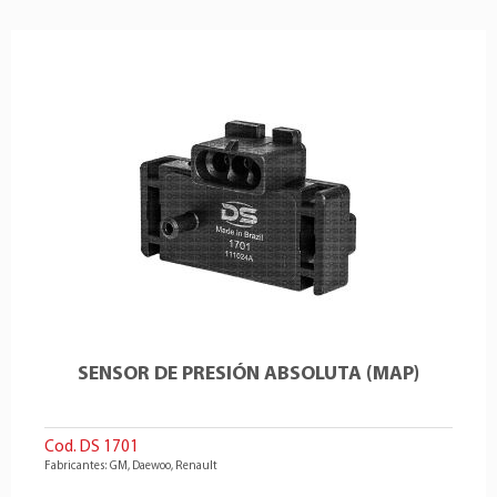
Fiat
Fiorino
1.4 4Cil 8v
Delphi
:28082506
Fiat
Fiorino
1.4 4Cil 8v
E-Klass
:ESM2030
Fiat
Grand Siena
1.0 4Cil 8v
FIAT
:46553045
Fiat
Grand Siena
1.4 4Cil 8v
FIAT
:77364145
Fiat
Grand Siena
1.6 4Cil 16v
FIAT
:77364869
Fiat
Idea
1.4 4Cil 8v
FIAT
:465335180
Fiat
Idea
1.6 4Cil 16v
FIAT
:46533518
Fiat
Idea
1.8 4Cil 16v
FIAT
:7084986
Fiat
Mobi
1.0 3Cil 6v
FIAT
:71732447
Fiat
Mobi
1.0 4Cil 8v
FIAT
:55209037
Fiat
Palio Weekend
1.0 4Cil 8v
FIAT
:55219296
Fiat
Palio Weekend
1.0 4Cil 8v
FORD
:9S519J559BB
SENSOR DE PRESIÓN ABSOLUTA (MAP)
Fiat
Palio Weekend
1.3 4Cil 8v
FORD
:1580533
Fiat
Palio Weekend
1.3 4Cil 8v
FORD
:1562724
Cod. DS 1701
Fiat
Palio Weekend
1.4 4Cil 8v
GAUSS
:GI3506
Fabricantes: GM, Daewoo, Renault
Fiat
Palio Weekend
1.8 4Cil 8v
GAUSS
:GI3030