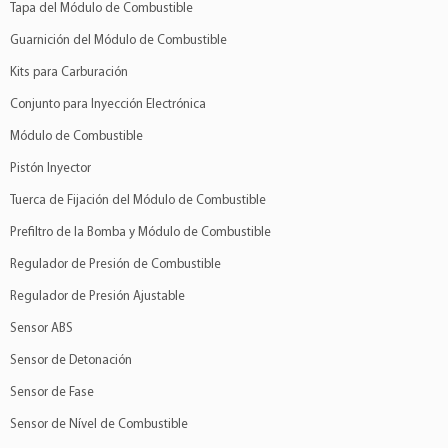
Tapa del Módulo de Combustible
Renault
Kwid
1.0 3Cil 12v
Guarnición del Módulo de Combustible
Renault
Logan
1.0 3Cil 12v
Renault
Sandero
1.0 3Cil 12v
Kits para Carburación
Conjunto para Inyección Electrónica
Módulo de Combustible
Pistón Inyector
Tuerca de Fijación del Módulo de Combustible
Prefiltro de la Bomba y Módulo de Combustible
Regulador de Presión de Combustible
Regulador de Presión Ajustable
Sensor ABS
Sensor de Detonación
Sensor de Fase
Sensor de Nível de Combustible