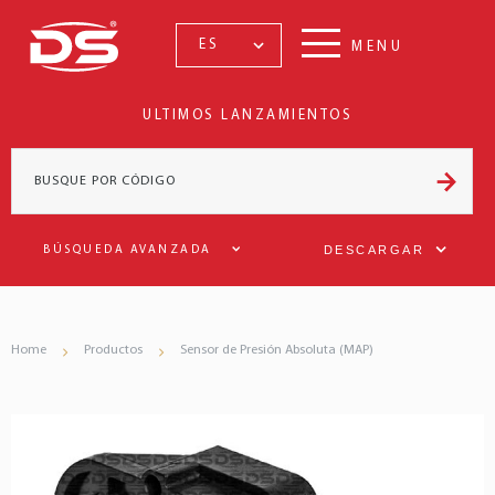
ES
MENU
ULTIMOS LANZAMIENTOS
DESCARGAR
BÚSQUEDA AVANZADA
Home
Productos
Sensor de Presión Absoluta (MAP)