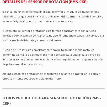
Iveco
Eurotech 190 E 40
10.3 6Cil 24v
DETALLES DEL SENSOR DE ROTACIÓN (PMS-CKP)
TSA
:T080059
Iveco
Eurotech 190 E 43
10.3 6Cil 24v
El sensor de rotación tiene la finalidad de enviar al módulo de inyección una
Iveco
Stralis 450 S 38 T
12.9 6Cil 24v
señal eléctrica que posibilita la sincronización del sistema: tiempo de inyección,
Iveco
Stralis 450 S 42 T
12.9 6Cil 24v
avance de ignición, punto muerto superior del motor, etc.
Iveco
Stralis 490 S 38 T
12.9 6Cil 24v
El conjunto del sensor de rotación está formado básicamente por la rueda
Iveco
Stralis 490 S 42 T
12.9 6Cil 24v
dentada o fónica, imán permanente, núcleo ferromagnético, bobina, cables de la
bobina, malla de blindaje y conector del sensor.
Iveco
Stralis 570 S 38 T
12.9 6Cil 24v
Iveco
Stralis 570 S 42 T
12.9 6Cil 24v
El cable del sensor está completamente envuelto por una malla metálica
Iveco
Stralis 570 S 46 T
12.9 6Cil 24v
denominada malla de blindaje. Esa malla se conecta a una línea a tierra y su
función es evitar que las interferencias electromagnéticas compliquen el patrón
Iveco
Stralis 740 S 42 TZ
12.9 6Cil 24v
de pulsos emitidos por el sensor.
Iveco
Stralis 740 S 46 T
12.9 6Cil 24v
Algunos sensores de rotación se encuentran adelante del motor, en la polea, y
Iveco
Trakker 380 T 38
12.9 6Cil 24v
otros son montados sobre el volante del motor.
Iveco
Trakker 380 T 42
12.9 6Cil 24v
Iveco
Trakker 720 T 42 T
12.9 6Cil 24v
OTROS PRODUCTOS PARA SENSOR DE ROTACIÓN (PMS-
CKP)