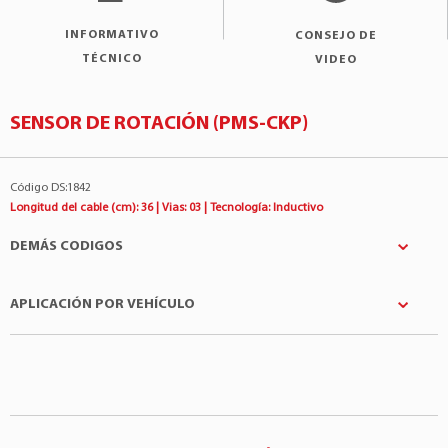
INFORMATIVO
CONSEJO DE
TÉCNICO
VIDEO
SENSOR DE ROTACIÓN (PMS-CKP)
Código DS:1842
Longitud del cable (cm): 36 | Vias: 03 | Tecnología: Inductivo
DEMÁS CODIGOS
APLICACIÓN POR VEHÍCULO
ALFA ROMEO
:99450797
Bosch
:0281002165
Fabricantes
Modelo
Motor
FIAT
:99450797
Iveco
Cavallino 450 E 32
12.9 6Cil 24v
IVECO
:99450797
Iveco
Eurotech 190 E 39
10.3 6Cil 24v
LANCIA
:99450797